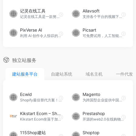
记灵在线工具
Allavsoft
记灵在线工具是一款努力将互联网工具打造得更实用的在线服务。它旨在让每个人都能够享受工具所带来的效率和便利。
支持各个平台的视频下载，需用电脑下载该软件
PixVerse AI
Picsart
利用 AI 创作令人惊叹的视频，可免费使用
可免费试用，人工智能驱动的视频生成器，将文本转换为视频
独立站服务
建站服务平台
自建站系统
域名主机
一件代发
Ecwid
Magento
Shopify最佳替代方案！无需手续费
为跨国型企业提供中国本土化开发服务
Kikstart Ecom – Shopify官⽅合作伙伴
Prestashop
Kikstart Ecom坐落于加拿大温哥华、是全球发展最快的⼏家华⼈Shopify官⽅合作伙伴agency之⼀。主要业务有：Shopify高级定制设计、二次开发、转化率优化、Shopify Plus
开源的web2.0在线购物系统
115Shop建站
Shoptop