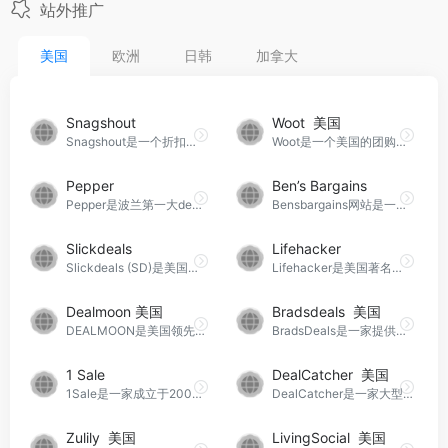
站外推广
美国
欧洲
日韩
加拿大
Snagshout
Woot 美国
Snagshout是一个折扣网站，该网站的slogan为“Snag Deals, Write Views”，以折扣产品来换取消费者的真实评价。
Woot是一个美国的团购网站。
Pepper
Ben’s Bargains
Pepper是波兰第一大deal网站
Bensbargains网站是一个以美国为主要流量来源的购物折扣网站。
Slickdeals
Lifehacker
Slickdeals (SD)是美国最大、最有影响力的折扣信息分享交流平台。
Lifehacker是美国著名的生活、软件类效率博客。它主要报道生活以及技术领域的小窍门，旨在帮助用户提高个人效率。
Dealmoon 美国
Bradsdeals 美国
DEALMOON是美国领先的华人社交电商资讯平台，也是全球领先的华人生活服务与海淘导购平台。
BradsDeals是一家提供优惠券和折扣交易的综合购物网站。
1 Sale
DealCatcher 美国
1Sale是一家成立于2006年的促销折扣网站，隶属于1SaleADay L.L.C公司。
DealCatcher是一家大型的在线社区和优惠券折扣购物网站。
Zulily 美国
LivingSocial 美国