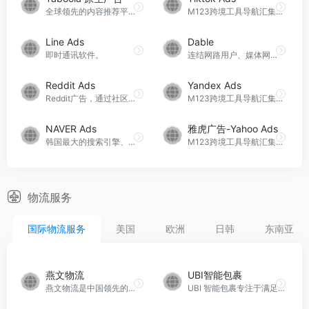
全球领先的内容推荐平台。
M123跨境工具导航汇集了多家优秀的Tiktok开户代理商，可以为你广告开户、代投、制定投放策略、优化广告效果，助您解锁全球潜力客户，实现广告曝光与转化率双提升。立即咨询，开启国际市场新篇章！
Line Ads
Dable
即时通讯软件。
连结网路用户、媒体网站及内容以创造稳定的商业成果的全球个性化内容发现平台
Reddit Ads
Yandex Ads
Reddit广告，通过社区展示品牌
M123跨境工具导航汇集了多家优秀的Yandex（俄罗斯搜索引擎）代理商，可以为你广告开户、代投、制定投放策略、优化广告效果，助您开拓俄罗斯市场，实现广告曝光与转化率双提升。立即咨询，开启国际市场新篇章！
NAVER Ads
雅虎广告-Yahoo Ads
韩国最大的搜索引擎、门户网站。
M123跨境工具导航汇集了多家优秀的Yahoo（雅虎）代理商，可以为你广告开户、代投、制定投放策略、优化广告效果，助您解锁全球潜力客户，实现广告曝光与转化率双提升。立即咨询，开启国际市场新篇章！
物流服务
国际物流服务
美国
欧洲
日韩
东南亚
燕文物流
UBI智能包裹
燕文物流是中国领先的跨境出口综合物流服务商，成立于1998年。以“中国制造，为世界送达”为使命，致力于提供高效、安全、高性价比的门到门寄递服务。公司通过整合全球物流资源，构建了专业化、多元化的物流产品服务体系，并依托自主研发的综合物流信息管理平台，为客户提供全方位的跨境物流解决方案。
UBI 智能包裹专注于满足跨境电子商务的物流需求，为卖家和电商平台提供度身定制的全方位物流解决方案。通过自主研发的 IT 系统，成功与主要电子商务交易平台、第三方 ERP 系统以及海外末端派送服务商实现系统对接，实现实时数据传输和全程运输动态的追踪。借助近 30 年的国际空海运从业经验，UBI 智能包裹在旺季期间能够最大程度地保障国际航空和集装箱干线运输资源，为客户提供高效、可靠、优质、经济的物流体验。UBI 智能包裹以其卓越的服务和先进的技术，成为跨境电商领域中提供综合物流解决方案的可信赖合作伙伴。