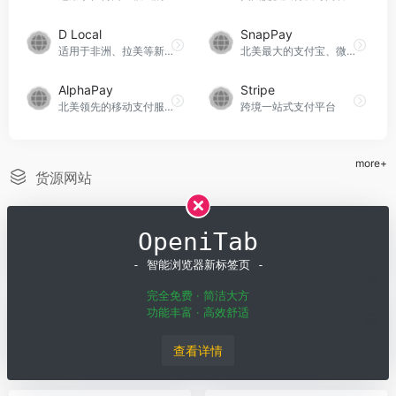
D Local
SnapPay
适用于非洲、拉美等新兴市场的跨境支付解决方案提供商
北美最大的支付宝、微信支付、中国银联云闪付及 Visa、Master Card 的移动支付服务商
AlphaPay
Stripe
北美领先的移动支付服务商，为北美商户提供一站式移动支付方案、全渠道支付产品及营销方案
跨境一站式支付平台
more+
货源网站
开山网
OpeniTab
青创网
浙江女鞋工厂批发代销货源平台，淘宝女鞋货源，微商女鞋货源不二之选
中小电商卖家男装进货批发的最佳平台
- 智能浏览器新标签页 -
完全免费 · 简洁大方
功能丰富 · 高效舒适
全球纺织网
工品汇
纺织行业知名的门户网站，集面料行情资讯、服装面料产品及企业大全信息库、网上纺织品批发采购信息、公共信息化服务于一身的电子商务平台
专业工业产品一站式采购的平台
查看详情