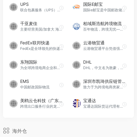
UPS
国际E邮宝
联合包裹服务（UPS）是一家美国跨国运输、物流和供应链管理公司，成立于1907年。最初以美国信使公司为名，专门从事电报业务。UPS已成长为一家财富500强企业，也是全球最大的快递公司之一。如今，UPS主要以陆地运输服务为主，同时运营UPS Store零售连锁店，为UPS的货物运输提供支持，并为小型企业提供工具。
国际e邮宝是中国邮政储蓄银行电子商务快递公司与支付宝合作打造的一项国内经济型速递服务。该服务专为中国个人电子商务设计，采用全程陆运模式，致力于提供经济实惠的快递方案。相比普通EMS，e邮宝价格下降幅度大约为EMS的一半，但在服务质量和中转环境上与EMS几乎没有区别。其发货地覆盖了九大省市，并且送达区域覆盖全国范围。
千亚麦佳
柏域斯浩航跨境物流
主要经营美国/加拿大 海运|空运|海外仓|一件代发，为Wayfair合作服务商。
百年物流，跨境无忧——您身边的跨境物流专家！
FedEx联邦快递
云港物贸通
FedEx是全球领先的快递和物流服务提供商，致力于连接全球，为客户提供可靠、高效的运输解决方案。作为一家拥有广泛国际网络的企业，FedEx不仅提供快速的国际快递服务，还提供全面的物流解决方案，涵盖了货运、供应链管理、电商支持等多个领域。其卓越的服务和专业的团队使其成为众多企业和个人选择的首选物流合作伙伴。
云港物贸通平台凭借强大的IT技术能力和专业服务团队，为出海企业提供全面的跨境电商物流、干线运力订舱、进出口关务、海外仓分拨配送、供应链金融、货运保险、电商培训、阳光结汇、财税合规等外贸（跨境电商）一站式综合服务。作为四川丝路易购科技有限公司的创新平台，云港物贸通是四川省港航投资集团旗下混合所有制企业，由四川陆海云港发展集团控股。
东翔国际
DHL
为全球跨境电商企业和品牌制造商提供涵盖全程的物流服务
DHL，中文名为敦豪，是全球著名的邮递和物流集团Deutsche Post DHL旗下公司，主要包括以下几个业务部门：DHL Express、DHL Global Forwarding、DHL Supply Chain和DHL eCommerce Solution。
EMS
深圳市凯琦供应链管理有限公司
中国邮政国际物流
致力于为跨境电商类家提供北美FBA海运、欧洲FBA运输、整柜拼箱、海外仓服务。
美鸥云仓科技（广东）有限公司
宝通达
跨境出口服务行业的龙头企业
宝通达国际货运代理有限公司成立于2006年，是一家专门经营fba头程空运、fba头程海运、 国际快递、国际专线、国际eub、国际小包、海外仓、退换标、一件代发等大型综合跨境物流服务的公司
海外仓