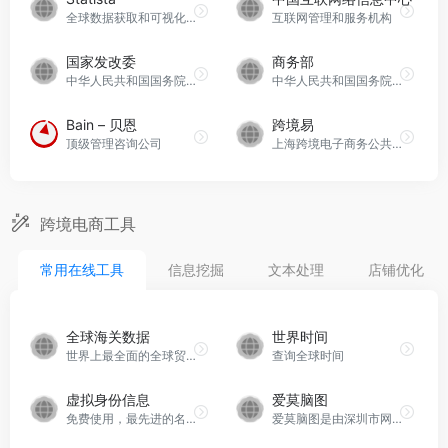
全球数据获取和可视化领域的领先者之一
互联网管理和服务机构
国家发改委
商务部
中华人民共和国国务院的组成部门
中华人民共和国国务院组成部门
Bain – 贝恩
跨境易
顶级管理咨询公司
上海跨境电子商务公共服务平台
跨境电商工具
常用在线工具
信息挖掘
文本处理
店铺优化
全球海关数据
世界时间
世界上最全面的全球贸易数据平台
查询全球时间
虚拟身份信息
爱莫脑图
免费使用，最先进的名称生成器
爱莫脑图是由深圳市网旭科技有限公司专注开发的一款卓越思维导图软件。用户可以充分体验自由创意，通过支持自定义思维导图主题和多样模版选择，轻松打造个性化的思维导图。其独特之处在于能够为思维导图插入关系线，快速而清晰地勾勒各个主题之间的关系，使得头脑风暴、市场运营、教育学习、项目管理等多个领域的应用更加高效而便捷。