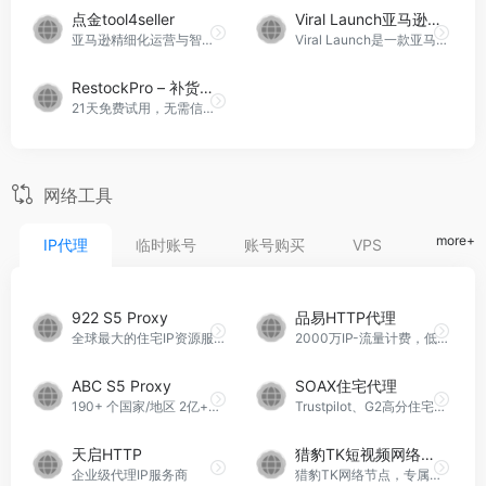
点金tool4seller
Viral Launch亚马逊竞争分析
亚马逊精细化运营与智能助理，可免费体验
Viral Launch是一款亚马逊卖家成功的权威工具包
RestockPro – 补货助手
21天免费试用，无需信用卡，基于亚马逊卖家的补货管理软件，为卖家提供了一种高效、智能的补货解决方案
网络工具
more+
IP代理
临时账号
账号购买
VPS
指纹浏
922 S5 Proxy
品易HTTP代理
全球最大的住宅IP资源服務商，100%可用一9922S5代理
2000万IP-流量计费，低至2折，不限IP使用量！
ABC S5 Proxy
SOAX住宅代理
190+ 个国家/地区 2亿+合规的100%住宅IP
Trustpilot、G2高分住宅代理
天启HTTP
猎豹TK短视频网络节点
企业级代理IP服务商
猎豹TK网络节点，专属TK路线创建者。独享原生IP，住宅IP，ISP应有尽有，专线加持，节点网络更稳定。