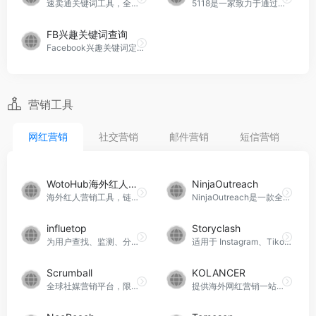
速卖通关键词工具，全球唯一一款专门针对速卖通平台的选品工具
5118是一家致力于通过采集和整合互联网大数据，为网站运营人提供有价值分析结果和指引的平台。其服务涵盖了排名各类大数据挖掘、关键词挖掘、行业词库、站群权重监控、关键词排名监控、指数词、流量词挖掘等功能，为用户提供全面的工具平台支持。
FB兴趣关键词查询
Facebook兴趣关键词定位工具
营销工具
网红营销
社交营销
邮件营销
短信营销
WotoHub海外红人智能营销云
NinjaOutreach
海外红人营销工具，链接全球千万带货红人，覆盖YouTube、TikTok、Instagram三大主流平台。
NinjaOutreach是一款全球性的网红营销工具，上面拥有2500万博主和社交媒体网红
influetop
Storyclash
为用户查找、监测、分析、联系、管理网红, 追踪营销效果
适用于 Instagram、Tikok 和 Youtube 的人工智能影响者营销平台，营销人员、品牌和代理商评价最高的工具
Scrumball
KOLANCER
全球社媒营销平台，限时免费获取大量品牌合作网红名单
提供海外网红营销一站式解决方案，可免费体验