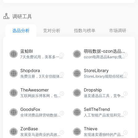
调研工具
选品分析
竞对分析
指数与榜单
市场调研
蓝鲸BI
萌啦数据-ozon选品工具
7天免费试用，美客多一站式选品&amp;运营工具
ozon电商选品&amp;俄罗斯市场大数据分析，就看萌啦数据
Shopdora
StoreLibrary
免费注册，3天全功能体验，大数据选品及运营工具，为全球品牌和卖家提供适用于Shopee的“选品+营销”服务
StoreLibrary能助你轻松高效地搜索千万级电商网站信息和亿级联系人数据，精准地筛选潜在用户，获取商业机会。
TheAwesomer
Dropship
互联网娱乐博客网，包含在互联网上有趣的内容资源，提供有趣的视频、时尚主题、电影披露、游戏介绍、游戏视频等内容，用户可以在博客中获得许多有趣的内容资源
速卖通选品工具，竞争对手分析，助您找到差异化产品
GoodsFox
SellTheTrend
全球消费品牌营销数据研究平台，可免费体验
人工智能产品发现和完整商店自动化，助力直销成功的一体化人工智能平台
ZonBase
Thieve
发展亚马逊商业的高效工具
发现速卖通独特的产品，可免费使用