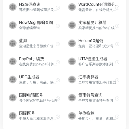
HS编码查询
WordCounter词频分析
可根据hs编码或商品关键字查询详情或进出口税率等信息
无需登录，在线分析文字中的词语出现频率
NowMsg 邮编查询
卖家精灵计算器
全球邮编查询
卖家精灵推出的fba在线计算器
蓝湖
Helium10超链
蓝湖是北京尽微致广信息技术有限公司旗下的产品设计协作平台，自 2017 年上线以来，一直致力于推动科技世界更快更好的到来。作为国内产品设计协作平台的先驱，蓝湖通过不断创新，为互联网团队提供卓越的产品设计协作体验。以降低沟通成本、提高工作效率、优化工作流程为使命，蓝湖通过先进的功能和用户友好的界面，为设计团队提供了全面的协作解决方案。
免费，亚马逊和沃尔玛 URL 生成器/生成器
PayPal手续费
UTM链接生成器
在线免费的paypal计算器，和PayPal官方一致的费率
将广告系列参数添加到 URL
UPC生成器
汇率换算器
免费，可用于商品、快递、超市、期刊等条形码生成
全球常用货币汇率计算器
国际电话区号
货币符号查询
各个国家的电话区号代码
全球常用货币符号查询
国际区号
单位换算
中华人民共和国海关总署国际区号查询
长度尺寸、重量、面积、数据存储、体积、温度换算等等换算