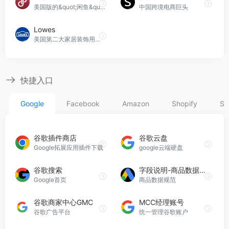
美国版的&quot;闲鱼&quot;，消费者可以对产品进行出价购买，被称为海外版“闲鱼”
中国跨境电商巨头
Lowes
美国第二大家居装饰用品连锁店
快捷入口
Google
Facebook
Amazon
Shopify
Sh
谷歌插件商店
谷歌云盘
Google拓展应用插件下载
google云端硬盘
谷歌搜索
字段说明-商品数据规范
Google首页
商品数据规范
谷歌商家中心GMC
MCC经理账号
谷歌广告平台
统一管理谷歌账户