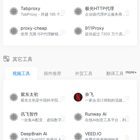
Tabproxy
极光HTTP代理
TabProxy - 跨越 195 个国家/地区的住宅代理服务平台，通过来自 2 亿多个全球 IP 池的轮换住宅 IP 绕过地理限制，为您的网络抓取提供支持。
企业级代理IP云服务商，48小时线下技术支持，仅0.014/IP- 无效IP不计费
proxy-cheap
911Proxy
使用 无限 ISP代理解锁网络
提供超过 7200 万个高度匿名的住宅代理 IP，突破全球 IP 限制，覆盖 195 个国家 / 地区，确保用户灵活选择所需位置
其它工具
more+
视频工具
插件推荐
外贸工具
翻译工具
紫东太初
奈飞
紫东太初是中国科学院自动化研究所研发的一个跨模态通用人工智能平台。
一家会员订阅制的流媒体播放平台
讯飞智作
Runway AI
一款集AI配音、虚拟数字人视频生成、PPT生成视频、数字人定制等多功能的AI音视频生产平台。
在线AI创意工具平台，利用人工智能和机器学习的技术，让用户可以轻松地生成和编辑各种内容，如视频、图片、音频等
DeepBrain AI
VEED.IO
采用 ChatGPT 的最佳 AI 视频生成平台
免费在线视频编辑器