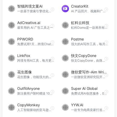
智猫跨境文案AI
CreatorKit
一款基于搜索引擎优化的跨境文案创作神器，已完成100万次深度训练 超越10年经验的专业人士水准
AI 产品照片、视频和广告制作器
AdCreative.ai
虹科云科技
最常用的 AI 广告工具之一
虹科Domo是一款将所有数据、BI和工作流都整合到应用程序中的综合性商业智能（BI）分析工具，具有可定制、实时性、交互性的自助仪表板，帮助卖家简化数据集成、提供数据洞察力、优化业务决策、助力企业数字化
PPWORD
Postme
免费试用1天，跨境ChatGPT，涵盖运营全流程
强大的AI写作工具，每月免费额度5000字
LinkFox
快文CopyDone
跨境专用AI工具，每月更新免费额度
快文CopyDone，由珠海必优科技有限公司打造，是中国最大的智能写作应用中台。其核心优势在于高效的AI制作，以及超预期的AI创意和内容应用。通过整合AI内容分析与运用，快文CopyDone旨在推动智能内容生成技术的创新，为企业提供30+垂直行业内容的智能创作Saas服务。
花生图像
微软爱写作-Aim Writing
花生图像，功能强大的跨境电商AI图片编辑软件
一款微软亚洲研究院开发的英文写作辅助工具
OutfitAnyone
Super AI Global
新注册用户限时赠送 100 小时免费 GPU 算力，虚拟试衣大模型
免费试用AI创意服务，0门槛一键生成令受众用户惊艳的营销内容
CopyMonkey
YYW.AI
人工智能驱动的亚马逊列表优化专家
一款专为电商卖家打造的，利用先进的人工智能技术的AI模特商拍智能工具。