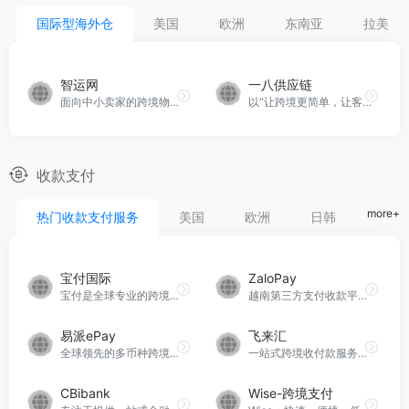
国际型海外仓
美国
欧洲
东南亚
拉美
智运网
一八供应链
面向中小卖家的跨境物流平台
以“让跨境更简单，让客户更省心”为使命，“时效稳定，妥投率高，查验率低”为产品核心，提供专业合规的运输、报关、清关、派送、海外仓储等一站式跨境物流解决方案。
收款支付
more+
热门收款支付服务
美国
欧洲
日韩
印度
宝付国际
ZaloPay
宝付是全球专业的跨境支付平台，是首批获得跨境人民币批复的支付机构之一，目前，宝付国际拥有美国 MSB牌照、香港MSO牌照、香港MLO牌照等多张跨境支付牌照及资质，已成为持牌数最多的全球支付公司之一。
越南第三方支付收款平台，被视为越南版微信，是TT越南小店的支付方式之一
易派ePay
飞来汇
全球领先的多币种跨境结算平台
一站式跨境收付款服务平台
CBibank
Wise-跨境支付