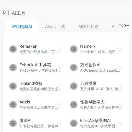
AI工具
more+
跨境电商AI
AI设计工具
AI图片处理
AI文生视频
Remaker
Namelix
免费的在线换脸器，可让您交换头像并替换照片中的人脸。
企业名称生成器，使用人工智能生成简短的品牌企业名称
Echotik AI工具箱
万兴创作AI
TikTok帮手，帮你提效TikTok业务，免费体验
AIGC&quot;真人&quot;短视频出海营销神器
lalaland模特
万兴播爆
免费在逼真的AI模型上进行3D设计，每月5次渲染
万兴播爆-AIGC“真人”短视频出海营销神器
Adzis
怪兽AI数字人
电子商务人工智能内容引擎
怪兽AI数字人是由怪兽智能科技推出的一项产品，它利用了先进的人工智能技术，为用户提供了一系列创新的数字人体验和服务。
魔法AI
Flair.AI-场景图AI
打卡获得魔法豆，体验AI跨境营销内容创作
每月免费100张效果图，生成10组方案，为特定产品快速合成高质量的场景图