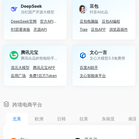
DeepSeek
豆包
当红国产开源大模型
抖音AI出品
DeepSeek官网
官方API
API文档
豆包电脑版
豆包AI编程
R1部署体验
开源API
Trae
豆包APP
浏览器插件
腾讯元宝
文心一言
腾讯出品的智能助手，已接入DeepSeek
文心大模型3.5免费用
混元大模型
腾讯元宝APP
百度AI助手
应用广场
免费1百万Token
文心智能体平台
跨境电商平台
北美
欧洲
日韩
拉美
东南亚
南亚