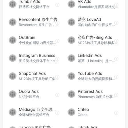
Tumblr Ads
VK Ads
轻博客社交网络平台
Vkontakte是俄罗斯社交平台，相当于俄罗斯版的Facebook，总共有超过2.5亿验证用户。开拓俄罗斯市场找M123跨境工具导航，为你推荐Vkontakte广告代理商，并为你定制投放策略、优化广告效果，快速提升品牌影响力与销售额。
Revcontent 原生广告
爱竞 LoveAd
Revcontent 原生广告，你投放的广告只会显示在原生广告中，转化率更高
国内知名的广告投放平台，一站式互联网营销服务平台
OutBrain
必应广告-Bing Ads
个性化的网络内容推荐引擎
M123跨境工具导航和多家Bing官方理商合作，为你在Bing开户、定制投放策略、优化广告效果，快速提升品牌影响力与销售额。立即了解Bing广告账户的相关事宜。
Instagram Business
Linkedin Ads
图片类社交媒体平台instagram...
领英（LinkedIn）是一个面向职场的社交平台，全球坐拥超过十亿用户，是开拓全球市场的重要平台。M123跨境工具导航合作多家LinkedIn代理商，可以帮你LinkedIn广告账户开户、定制投放策略、优化广告效果，快速提升品牌影响力与销售额。
SnapChat Ads
YouTube Ads
M123跨境工具导航汇集了多家优秀的Snapchat代理商，可以为你广告开户、代投、制定投放策略、优化广告效果，助您解锁全球潜力客户，实现广告曝光与转化率双提升。立即咨询，开启国际市场新篇章！
全球最大的视频搜索和分享平台
Quora Ads
Pinterest Ads
知识社区平台。
Pinterest作为图片分享社交平...
Mediago 百度全球广告
Criteo
全球AI整合营销平台
Criteo
Taboola 原生广告
Tiktok Ads