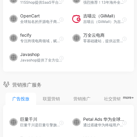
115Shop提供SaaS平台建站、299建站、免费试用、0佣0抽等独立站建站服务
强烈推荐！13年海外全媒体广告经验，流量资源丰富，引流成本低；随时随地需求响应，国内卖家更友好，强势助力中国品牌出海。
OpenCart
吉喵云（GiiMall）
全球知名的开源电子商务建站系统
吉喵云（GiiMall）为吉宏股份（代码：002803）子公司，能够为卖家提供独立站全链路服务和平台跨境电商解决方案，坚持以数字化赋能中国DTC品牌乘风出海，助力跨境电商业务实现“超级增长”。
fecify
万全云电商
专注跨境电商领域，赋能企业出海
零基础建站，提供运营培训和一对一客户指导
Javashop
Javashop提供了全方位的电商产品，涵盖了B2C、B2B2C、S2B2C、O2O、连锁店以及社区团等多种场景，为企业提供灵活多样的选择，以满足不同行业和业务模式的需求。易族智汇在国内外积极服务于一系列大型企业，其中包括一汽集团、京东方集团、鱼跃医疗、吉利集团、平安银行等知名企业，展现了其在电商领域的卓越实力。
营销推广服务
more+
广告投放
联盟营销
营销推广
社交营销
巨量千川
Petal Ads 华为全球广告
巨量千川是巨量引擎旗下的电商一体化智能营销平台，致力于为商家和达人们提供全方位的抖音电商一体化营销解决方案。作为电商智能营销的引领者，巨量千川秉承着电商生意新增长的使命，为用户提供高效的电商营销服务。平台定位于构建繁荣共赢的电商营销生态，以成为领先的电商智能营销平台为愿景。借助于巨量引擎的强大资源整合，巨量千川为商家提供了今日头条、抖音、西瓜视频等多渠道的广告投放平台，为用户高效达成营销推广目标，助力电商行业的蓬勃发展。
通过搭建华为终端用户的桥梁，为华为生态伙伴提供了传递关键信息、提供优质服务的机会。