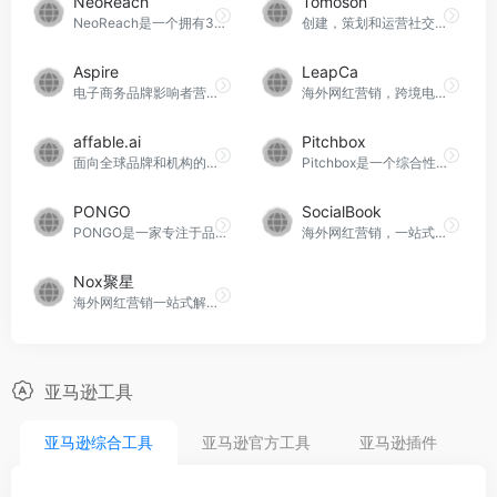
NeoReach
Tomoson
NeoReach是一个拥有300万网红数据的品牌
创建，策划和运营社交账户
Aspire
LeapCa
电子商务品牌影响者营销软件平台
海外网红营销，跨境电商一站式站外推广解决方案
affable.ai
Pitchbox
面向全球品牌和机构的端到端影响者营销平台
Pitchbox是一个综合性内容营销平台
PONGO
SocialBook
PONGO是一家专注于品牌出海赛道的数字营销公司，致力于为企业商家提供可靠的出海营销解决方案。通过汇聚全球百万级优质红人营销资源和专业的本土MCN运营方式，PONGO帮助企业快速提升品牌的国际知名度，并推动销售业绩的长期增长。
海外网红营销，一站式海外网红带货，可免费体验
Nox聚星
海外网红营销一站式解决方案，基础服务免费使用
亚马逊工具
亚马逊综合工具
亚马逊官方工具
亚马逊插件