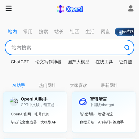
站内
常用
搜索
站长
社区
生活
网盘
OpeniTa
ChatGPT
论文写作神器
国产大模型
在线工具
证件照
AI助手
热门网址
大家喜欢
最新网址
OpenI AI助手
智谱清言
GPT中文版，预置超多文案及绘画Prompt
中国版chatgpt
OpenAI官网
账号代购
智谱清影
智谱清流
毕业论文生成器
大模型API
数据分析
AI科研问答助手