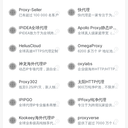
Proxy-Seller
快代理
已有超过 100 000 名客户
快代理是一家专注于为先进的企业大数据采集团队、爬虫工程师和个人开发者提供高品质网络代理云服务的公司。提供包括HTTP、HTTPS、Socks代理在内的多种服务，致力于支撑大规模的数据采集需求。自2013年成立以来，快代理已经持续为互联网、金融、大数据、电商、先进制造业等多个领域的500强和独角兽客户提供服务，成为3000+企业和50000+个人开发者在公共大数据采集基础设施上的首选之一。
IPIDEA全球代理
Apollo Proxy静态IP代理
IPIDEA致力于为全球跨境团队提供优质的代理服务。新用户可最高领取￥150额度，免费测试，不满意不付费！
全球真人级家庭带宽（双）ISP静态IP代理。覆盖100+地区，HTTP(S）/SOCKS5，支持UDP/TCP/DNS定制。对口支撑指纹浏览器业务，为跨境电商平台发展提供坚实的后盾！
HeliusCloud
OmegaProxy
全球高速HTTPS代理定制
6200 多万个 IP 地址池的动态代理，为您的网络数据爬取提供动力
神龙海外代理IP
oxylabs
动态IP专项代理，源自全球9000万+代理资源，助力企业抢占市场先机
企业级海外HTTP/HTTPS/SOCKS5代理服务商
Proxy302
太阳HTTP代理
低至0.25/IP/天，新人独享$5测试套餐，全球240＋国家和地区，650万个住宅IP可供选择。
900万纯净IP池，不限并发，99.9%成功率，限时免费领5000IP
IPIPGO
IPFoxy纯净代理
全球代理IP专业服务商整合全球240多个国家和地区的住宅IP资源
专注于为跨境玩家提供全球独享纯净IP代理
Kookeey海外代理IP
proxyverse
全球业务级高纯独享代理IP
提供了超过 7000 万个 IP 的池，帮助您自由爬行，速度惊人。