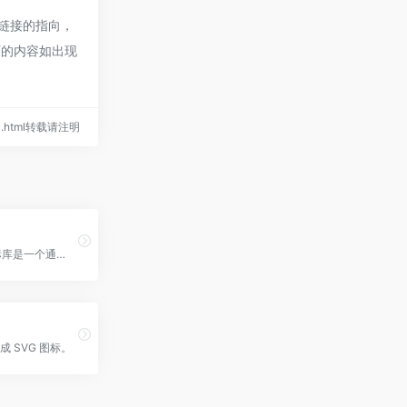
部链接的指向，
页的内容如出现
/491.html转载请注明
IconPark图标库是一个通过技术驱动矢量图标样式的开源图标库，可以实现根据单一SVG源文件变换出多种主题， 具备丰富的分类、更轻量的代码和更灵活的使用场景；致力于构建高质量、统一化、可定义的图标资源，让大多数人都能够选择适合自己的风格图标
 SVG 图标。