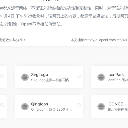
Awesome都来源于网络，不保证外部链接的准确性和完整性，同时，对于该外
24年1月4日 下午5:28收录时，该网页上的内容，都属于合规合法，后期网
进行删除，OpenI不承担任何责任。
点资源收集与分享！
本文地址https://ai.openi.cn/sites
SvgLogo
IconPark
SvgLogo提供丰富的国内大学校徽、知名公司品牌标志及气象预警图标的SVG格式资源。
QingIcon
ICONCE
QingIcon，超过 2200 个用于网页设计的图标
在几秒钟内生成