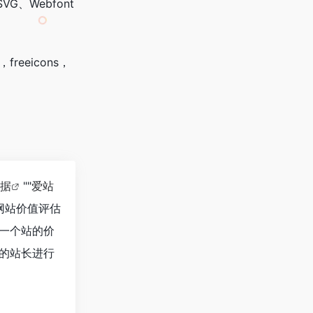
、Webfont
freeicons，
数据
""
爱站
网站价值评估
估一个站的价
e的站长进行