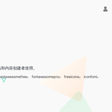
员和内容创建者使用。
fontawesomefree
fontawesomepro
freeicons
iconfont