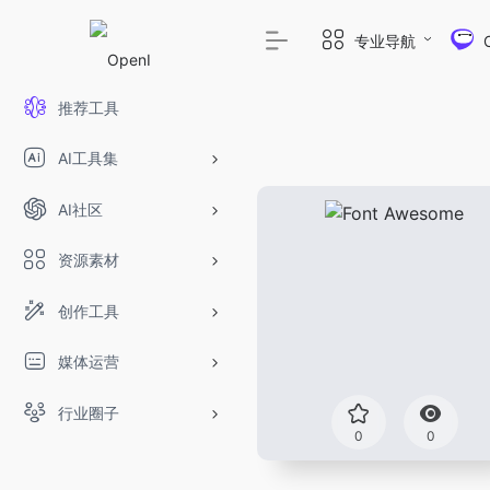
专业导航
推荐工具
AI工具集
AI社区
资源素材
创作工具
媒体运营
行业圈子
0
0
DeepSeek-R1、V3满血版免费用！- 字