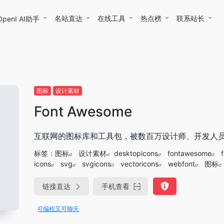
名站直达
在线工具
热点榜
联系站长
OpenI AI助手
图标
设计素材
Font Awesome
互联网的图标库和工具包，被数百万设计师、开发人
标签：
图标
设计素材
desktopicons
fontawesome
icons
svg
svgicons
vectoricons
webfont
图标
链接直达
手机查看
节Trae即可编程又可聊天