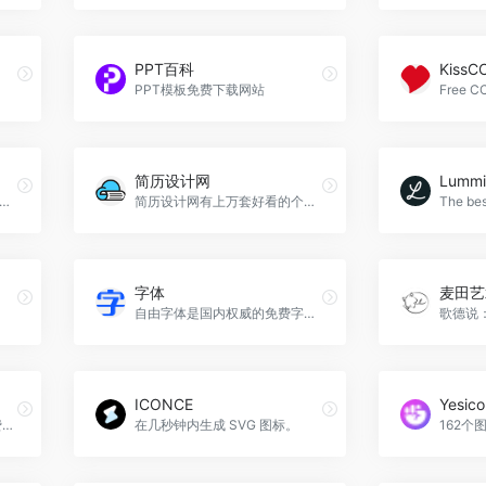
PPT百科
KissC
PPT模板免费下载网站
简历设计网
Lummi
模板免费下载和真人大牛简历范文参考,利用AI人工智能帮你生成数字简历、印刷简历、网申简历，还有专业简历案例库和智能简历优化建议,以及大量简历制作攻略和职场攻略.是免费制作名企,外企,500强等高薪职位求职简历和留学简历必备的精英简历神器.闪光简历官网入口网址
简历设计网有上万套好看的个人简历模板，Word格式简历模板免费下载，包含中文简历模板、表格简历模板、英文简历模板、小升初简历模板、求职简历模板，永久免费下载，智能的在线简历编辑器，快速制作优秀简历一键导出。简历设计网官网入口网址
字体
麦田艺
自由字体是国内权威的免费字体网站，汇聚全网免费字体，提供可商用免费字体下载。所有免费字体的授权均经核对确认，个人及商用均可免费自由使用，有效规避字体版权风险。自由字体官网入口网址
ICONCE
Yesico
Mazwai.com 是一个提供免费素材和动态图像的资源，创建时有一个明确的使命：让世界各地的创作者通过简单的许可即可免费访问精美的素材。
在几秒钟内生成 SVG 图标。