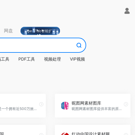
网盘
OpeniTab智能扩展
码工具
PDF工具
视频处理
VIP视频
昵图网素材图库
知末网是一个拥有近500万效果图作品的设计师交流社区，提供3D模型、材质贴图、CAD图纸等素材下载，帮助提升工作效率与学习成长。
昵图网素材图库提供丰富的原创设计素材下载，包括PPT模板、摄影作品、海报、矢量图等多种类型。
国
红动中国设计素材网