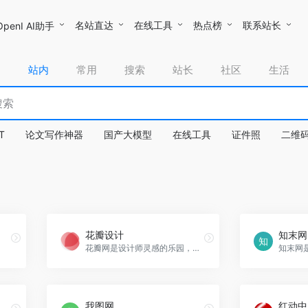
名站直达
在线工具
热点榜
联系站长
OpenI AI助手
站内
常用
搜索
站长
社区
生活
T
论文写作神器
国产大模型
在线工具
证件照
二维
花瓣设计
知末网
花瓣网是设计师灵感的乐园，提供丰富的图片素材，帮助用户轻松采集和发现喜爱的创意。
我图网
红动中