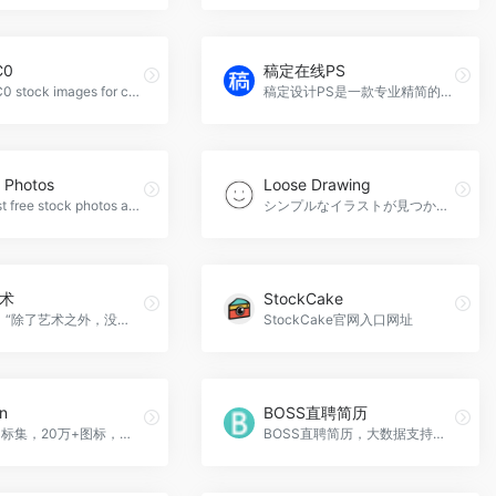
C0
稿定在线PS
Free CC0 stock images for commercial use. HD quality. Free unlimited download.No attribution required！KissCC0官网入口网址
稿定设计PS是一款专业精简的在线ps图片处理软件，免下载、免安装，直接在浏览器打开网页版就可随时随地用它修正，调整和美化您的图片。稿定在线PS官网入口网址
 Photos
Loose Drawing
The best free stock photos and royalty free images. Powered by robots everywhere.Lummi Photos官网入口网址
シンプルなイラストが見つかるフリー素材サイト Loose Drawing。商用利用可能。広告、フライヤー、ポスター、企画書、スライド資料など様々なデザイン制作で使えるイラストを無料で更新しています。Loose Drawing官网入口网址
术
StockCake
歌德说：“除了艺术之外，没有更妥善的逃世之方；而要与世界联系，也没有一种方法比艺术更好。”麦田艺术提供世界名画、无水印高清油画作品欣赏和免费下载，让你离艺术更近。麦田艺术官网入口网址
StockCake官网入口网址
n
BOSS直聘简历
162个图标集，20万+图标，多语言图标集搜索，丰富的类型和风格过滤，快速定制图标颜色、大小和代码风格，供开发者和设计者一键复制下载
BOSS直聘简历，大数据支持快...