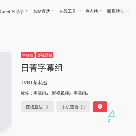
名站直达
在线工具
热点榜
联系站长
OpenI AI助手
字幕组
影视视频
日菁字幕组
TVBT菊花台
标签：
字幕组
影视视频
字幕组
链接直达
手机查看
DeepSeek-R1、V3满