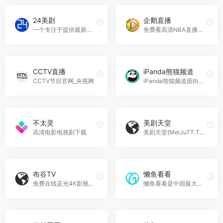
24美剧
企鹅直播
一个专注于提供最新电影电视剧美剧下载的平台
免费看高清NBA直播、NFL橄榄球直播、足球直播、台球直播、CBA、欧冠意甲西甲直播同时还有国家健美冠军直播健身教你减肥练出好身材，更有高颜值美女主播解说体育赛事。
CCTV直播
iPanda熊猫频道
CCTV节目官网_央视网
iPanda熊猫频道面向全球网民打造极具吸引力的熊猫主题新媒体集群。通过熊猫向世界传播和平、友爱理念，提升国家形象。iPanda熊猫频道对大熊猫繁育、日常起居等的情况进行24小时近距离视频直播及点播，并通过社交媒体、移动终端等用中、英进行全媒体传播。
不太灵
美剧天堂
高清电影电视剧下载
美剧天堂(MeiJuTT.TW)是国内一家可在线观看、下载高清美剧的中文美剧网，海量精彩美剧每日更新。
布谷TV
懒鱼看看
免费在线蓝光4K影视资源下载站，提供4K UHD影视、4K电影、4K剧集、4K纪录片、4K演示片和杜比蓝光
懒鱼看看是中国最大的影视网盘资源聚合搜索引擎，实时聚合全网网盘影视资源，同时支持各大网盘资源下载，电影、电视剧、动漫、综艺应有尽有。