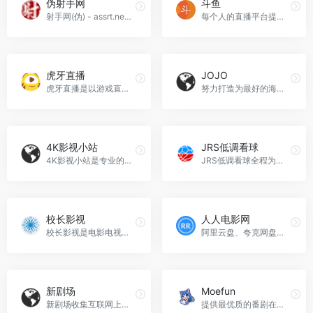
伪射手网
斗鱼
射手网(伪) - assrt.net - 字幕下载，字幕组，中文字幕，美剧字幕，英剧字幕，双语字幕，新番字幕
每个人的直播平台提供高清、快捷、流畅的视频直播和游戏赛事直播服务，包含英雄联盟lol直播、穿越火线cf直播、dota2直播、美女直播等各类热门游戏赛事直播和各种名家大神游戏直播
虎牙直播
JOJO
虎牙直播是以游戏直播为主的弹幕式互动直播平台，累计注册用户2亿，提供热门游戏直播、电竞赛事直播与游戏赛事直播，手游直播等。包含英雄联盟lol，王者荣耀，绝地求生，和平精英等游戏直播，lol、dota2、dnf等热门游戏直播以及单机游戏、手游等游戏直播。
努力打造为最好的海外热门影视剧在线观看站点
4K影视小站
JRS低调看球
4K影视小站是专业的4K影视下载站,网站风格简洁直观,提供4K蓝光原盘HDR杜比视界电影、美剧、纪录片、动画片资源,坚持每天更新,与全球破解小组同步,第一时间分享磁力链接支持迅雷高速下载,4KHDR世界
JRS低调看球全程为你提供NBA直播,CBA直播,西甲直播,英超直播,欧冠直播,中超直播,世界杯直播等高清无插件JRS直播信号，JRS低调看直播就上JRS低调看球
校长影视
人人电影网
校长影视是电影电视剧爱好者的天堂，为你提供高清电影、韩剧、美剧、日剧、泰剧、香港tvb、百度云电影下载、迅雷电影下载服务，全部高清电影。
阿里云盘、夸克网盘、百度网盘 资源链接分享
新剧场
Moefun
新剧场收集互联网上热播电视剧，好看电影，最新动漫、综艺等影视和其他类的百度网盘资源，为大家提供一个百度云网盘的免费下载平台，提供各类影视百度网盘资源下载。
提供最优质的番剧在线观看