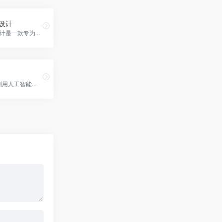
能设计
象寄AI智能设计是一款专为电商和市场营销人员打造的AI生产工具。
Lunit是一家利用人工智能技术开发癌症筛查、诊断与治疗产品的公司，致力于挽救生命。