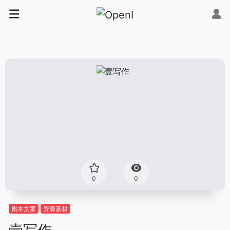
0
0
剧本文案
资源素材
壹写作