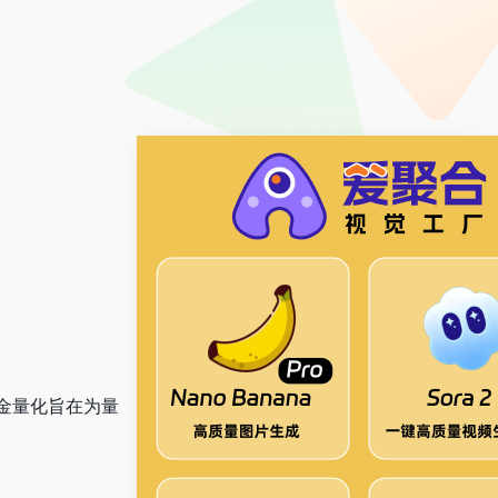
3满血版免费用！- 字节Trae即可编程又可聊天
金量化旨在为量