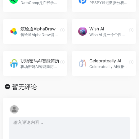
DataCamp是在线学习平台，提供900多个关于数据科学和机器学习的课程，涵盖Python、R和SQL等技术。
PPSPY通过数据分析和AI工具，帮助商家识别热卖产品，提升销售成功率。
筑绘通AlphaDraw
Wish AI
筑绘通AlphaDraw是智能设计平台，通过知识库和算法实现工程绘图效率提升十倍。
Wish AI 是一个个性化祝福语生成器，帮助您轻松为亲友创造独特的祝福。
职场密码AI智能简历
Celebrateally AI
职场密码AI智能简历是一款基于AI技术的个性化简历制作工具。
Celebrateally AI根据用户需求生成个性化婚礼主题方案，轻松实现梦想婚礼。
暂无评论