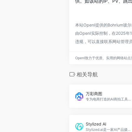
供。如该站的IP、PV、跳
本站OpenI提供的Bohri
由OpenI实际控制，在202
违规，可以直接联系网站管理员
OpenI致力于优质、实用的网络站
相关导航
万彩商图
专为电商打造的AI商拍工具，万彩商图快速生成多样化的高质量商品图和模特图，助力商家节省成本，解决素材生产难、产图速度慢、场地设备拍摄等问题。万彩商图官网入口网址
Stylized AI
Stylized.ai是一家AI产品摄影工作室，帮助电商卖家轻松生成专业产品照片。