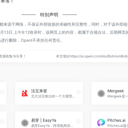
出率等！
特别声明
um玻尔都来源于网络，不保证外部链接的准确性和完整性，同时，对于该外部
5年1月13日 上午9:12收录时，该网页上的内容，都属于合规合法，后期网
进行删除，OpenI不承担任何责任。
点资源收集与分享！
本文地址https://ai.openi.cn/sites/Bohrium
法宝来签
Mergeek
北大法宝推出的一个大模型驱动的智能合同SaaS法律助手，法宝来签通过利用大模型技术和海量法律数据，提供智能合同审查、合同对比、智能问答和合同文本编辑等功能。法宝来签官网入口网址
易芽 | EasyYa
Pitches.ai
易芽EasyYa：跨境电商供应链服务平台，提供大数据选品、精品采购及账期等服务。