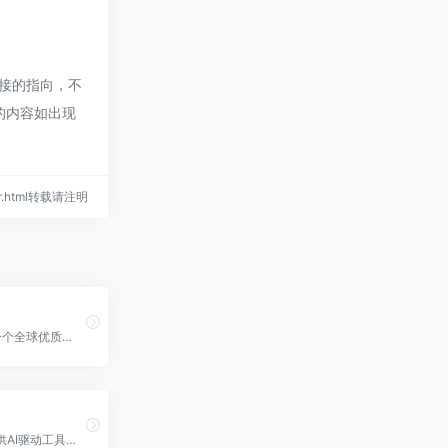
链接的指向，不
页的内容如出现
BoEr.html转载请注明
Mergeek是一个全球优质科技产品和新技术的发现与推荐社区。
Pitches.ai提供AI驱动工具，优化初创公司融资方案，提升幻灯片的清晰度和影响力。