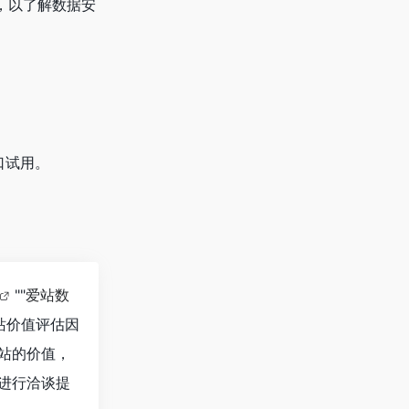
，以了解数据安
入口试用。
""
爱站数
站价值评估因
个站的价值，
长进行洽谈提