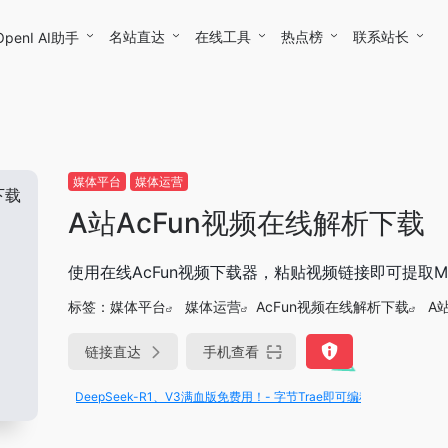
名站直达
在线工具
热点榜
联系站长
OpenI AI助手
媒体平台
媒体运营
A站AcFun视频在线解析下载
使用在线AcFun视频下载器，粘贴视频链接即可提取M
标签：
媒体平台
媒体运营
AcFun视频在线解析下载
A
链接直达
手机查看
DeepSeek-R1、V3满血版免费用！- 字节Trae即可编程又可聊天