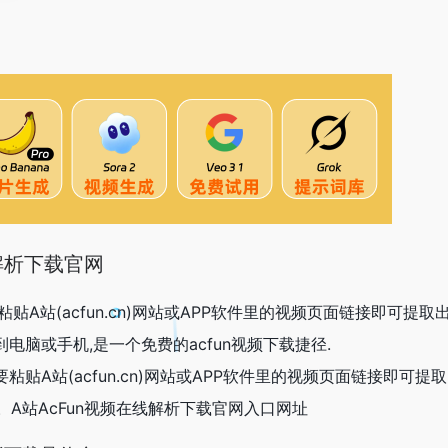
线解析下载官网
粘贴A站(acfun.cn)网站或APP软件里的视频页面链接即可提取
到电脑或手机,是一个免费的acfun视频下载捷径.
粘贴A站(acfun.cn)网站或APP软件里的视频页面链接即可提
A站AcFun视频在线解析下载官网入口网址