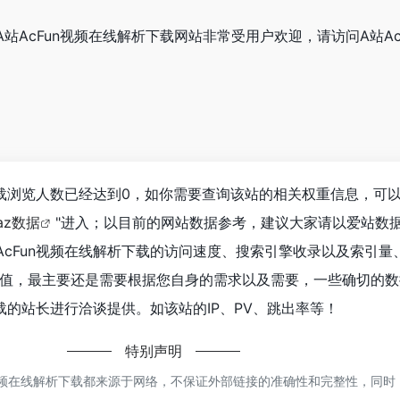
发现A站AcFun视频在线解析下载网站非常受用户欢迎，请访问A站A
下载浏览人数已经达到0，如你需要查询该站的相关权重信息，可以
naz数据
"进入；以目前的网站数据参考，建议大家请以爱站数
AcFun视频在线解析下载的访问速度、搜索引擎收录以及索引量
值，最主要还是需要根据您自身的需求以及需要，一些确切的数
下载的站长进行洽谈提供。如该站的IP、PV、跳出率等！
特别声明
un视频在线解析下载都来源于网络，不保证外部链接的准确性和完整性，同