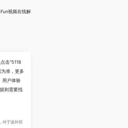
cFun视频在线解
点击"
5118
据为准，更多
、用户体验
据则需要找
时，对于该外部