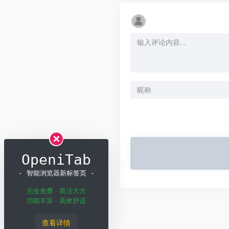
OpeniTab
- 智能浏览器新标签页 -
完全免费 · 简洁大方
功能丰富 · 高效舒适
查看详情