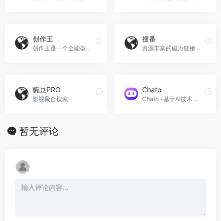
创作王
搜番
创作王是一个全能型智能创作平台，可以智能回答、智能创作、智能编写、智能翻译、智能写代码等，帮助您解决各种创作难题。我们提供小红书创作、今日头条创作、知乎问答创作
资源丰富的磁力链接搜索神器，并且大多数速度下载快，本站实时通过DHT网络获取最新的BT种子文件信息，并生成磁力链接。
豌豆PRO
Chato
影视聚合搜索
Chato -基于AI技术 轻松创建对话机器人
暂无评论