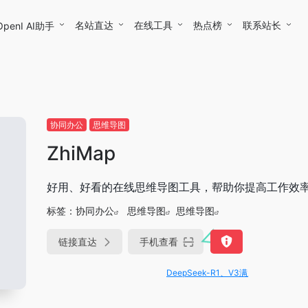
名站直达
在线工具
热点榜
联系站长
OpenI AI助手
协同办公
思维导图
ZhiMap
好用、好看的在线思维导图工具，帮助你提高工作效
标签：
协同办公
思维导图
思维导图
链接直达
手机查看
DeepSeek-R1、V3满血版免费用！- 字节Tr