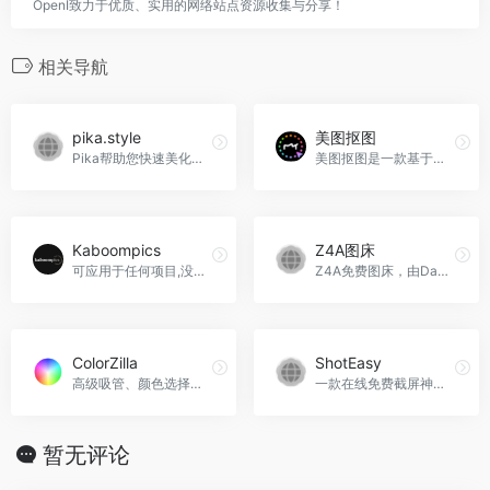
OpenI致力于优质、实用的网络站点资源收集与分享！
相关导航
pika.style
美图抠图
Pika帮助您快速美化营销屏幕截图，提升社交媒体影响力和参与度。
美图抠图是一款基于人工智能技术的在线图像处理工具，专门用于快速且精确地从图片中移除背景或提取特定对象。
Kaboompics
Z4A图床
可应用于任何项目,没有版权限制
Z4A免费图床，由DataGobi Ltd提供技术支持。最大64MB 图片大小. 直接的源图片链接, BBCode代码和HTML缩略图显示。
ColorZilla
ShotEasy
高级吸管、颜色选择器、渐变生成器和其他工具
一款在线免费截屏神器．不但可以快速截图，还是对截图美化编辑。ShotEasy官网入口网址
暂无评论