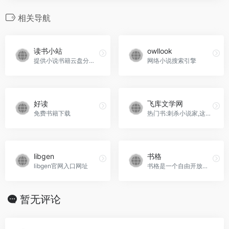
相关导航
读书小站
owllook
提供小说书籍云盘分享下载链接，网盘地址可直接获取
网络小说搜索引擎
好读
飞库文学网
免费书籍下载
热门书:刺杀小说家,这里是中国,你是我的荣耀,三体_飞库中文网是广大书友最喜欢的文学小说阅读网，网站收录了最好最全的经典精品图书，免费提供高质量的图书小说阅读，是广大文学小说爱好者必备的文学阅读网。
libgen
书格
libgen官网入口网址
书格是一个自由开放的在线古籍图书馆。书格致力于开放式分享、介绍、推荐有价值的古籍善本，并鼓励将文化艺术作品数字化归档。书格分享内容限定为公共版权领域的书籍。
暂无评论