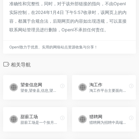
准确性和完整性，同时，对于该外部链接的指向，不由OpenI
实际控制，在2024年1月4日 下午5:57收录时，该网页上的内
容，都属于合规合法，后期网页的内容如出现违规，可以直接
联系网站管理员进行删除，OpenI不承担任何责任。
OpenI致力于优质、实用的网络站点资源收集与分享！
相关导航
望奎信息网
淘工作
望奎,望奎县,信息,望奎信息,望奎信息网,望奎网,望奎信息港,出卖,求购,出租,招租,出兑,转让,招聘,求职,分类信息,免费信息,信息查询,wkxxw,wkxxw.com,114...，望奎信息网官网入口网址
淘工作平台主要面向淘宝用户，淘宝的卖家为招聘方，任何有淘宝ID的都可以在淘工作发布现场求职方。...，淘工作官网入口网址
甜薪工场
猎聘网
甜薪工场是一个按月雇佣的远程工作平台，收取20%手续费，适合自由职业者。
猎聘网为招聘中高端人才提供超过500万条精英职业找工作信息,70000多位猎头在线为您提供找工作服务,覆盖40多个招聘行业,发布世界500强企业招聘信息。猎聘网,精英职业发展平台...，猎聘网官网入口网址