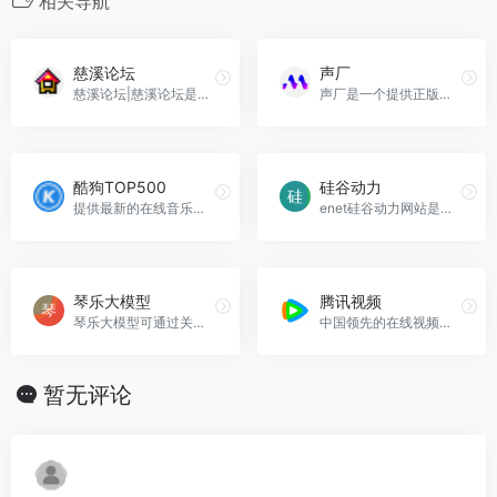
相关导航
慈溪论坛
声厂
慈溪论坛|慈溪论坛是一个集娱乐、交易、技术交流为一体的论坛，覆盖慈溪浒山周巷观海卫论坛！...，慈溪论坛官网入口网址
声厂是一个提供正版音乐素材和工具的版权交易平台，拥有丰富的曲库和高性价比。
酷狗TOP500
硅谷动力
提供最新的在线音乐服务、免费音乐下载，酷狗TOP500官网入口网址
enet硅谷动力网站是中国权威的it产品信息与商业流通门户，涵盖电脑,笔记本,手机,通信产品,数码产品,家电产品等全线it领域，拥有it资讯,科技新闻,it产品库,it商城,硬件,手机...，硅谷动力官网入口网址
琴乐大模型
腾讯视频
琴乐大模型可通过关键词或音频生成音乐，具备强大的作曲和编曲能力。
中国领先的在线视频媒体平台,海量高清视频在线观看
暂无评论