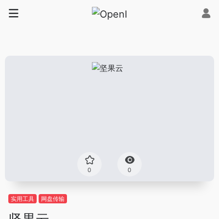
0
0
实用工具
网盘传输
坚果云