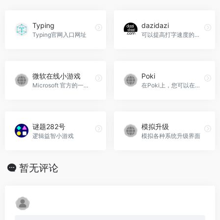
Typing
dazidazi
Typing官网入口网址
可以提高打字速度的网站,解决如下打字问题,如何学习打字,如何快速学好打字,如何练习打字指法,如何快速提高打字速度,如何加快打字速度,如何提高打字速度和准确度,怎样快速提高自己的打字速度和正确率
微软在线小游戏
Poki
Microsoft 官方的一些小游戏，支持在线游玩。
在Poki上，您可以在家或在路上玩免费的在线游戏。Poki拥有最好的在线游戏选择，并提供最有趣的单独或与朋友一起玩的体验。我们支持移动和桌面游戏。
谜题282号
模拟升级
逻辑益智小游戏
模拟各种系统升级界面
暂无评论