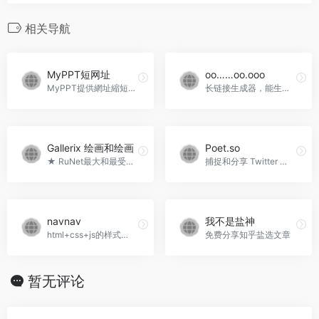
相关导航
MyPPT短网址
oo……oo.ooo
MyPPT提供網址縮短、檔案空間上傳、影片上傳轉為短網址、圖片上傳轉為短網址、照片上傳轉為短網址、音訊上傳轉為短網址。 並且提供檔案加密以及時間時效性，保護您的隱私。
长链接生成器，能生成长链接的在线工具。
Gallerix 绘画和绘画
Poet.so
★ RuNet最大和最受欢迎的关于绘画的专题网站。 超过4万名艺术家，从我们同时代的人到已经熟知的老主人。 来自私人收藏和世界上最好的博物馆的50多万幅画作。 巨型虚拟博物馆Gallerix全天开放，无需休息，入场免费，欢迎您光临！Gallerix 绘画和绘画官网入口网址
捕捉和分享 Twitter 帖子作为美丽的图像。
navnav
我不是盐神
html+css+js的样式代码
免费分享知乎盐选文章
暂无评论