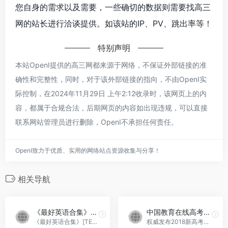
您自身的需求以及需要，一些确切的数据则需要找高三
网的站长进行洽谈提供。如该站的IP、PV、跳出率等！
特别声明
本站OpenI提供的高三网都来源于网络，不保证外部链接的准
确性和完整性，同时，对于该外部链接的指向，不由OpenI实
际控制，在2024年11月29日 上午2:12收录时，该网页上的内
容，都属于合规合法，后期网页的内容如出现违规，可以直接
联系网站管理员进行删除，OpenI不承担任何责任。
OpenI致力于优质、实用的网络站点资源收集与分享！
相关导航
《最好英语合集》[TED-ED 700集]
中国教育在线高考服务平台
《最好英语合集》[TED-ED 700集] 刷一遍绝对能让你英语口语起飞！带字幕文件
权威发布2018新高考信息、2018高考志愿填报指导、2018高考政策、高考分数线、高考录取人数、高考真题、高考查分信息、高考作文、高校招生名单；设有艺术高考、民办高校、高...，中国教育在线高考服务平台官网入口网址