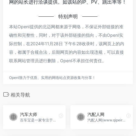
网的站长进行洽谈提供。如该站的IP、PV、跳出率等！
特别声明
本站OpenI提供的北迈网都来源于网络，不保证外部链接的准
确性和完整性，同时，对于该外部链接的指向，不由OpenI实
际控制，在2024年11月28日 下午6:28收录时，该网页上的内
容，都属于合规合法，后期网页的内容如出现违规，可以直接
联系网站管理员进行删除，OpenI不承担任何责任。
OpenI致力于优质、实用的网络站点资源收集与分享！
相关导航
汽车大师
汽配人网
百车宝是一家专注于汽车后市场的垂直搜索引擎，为用户提供一站式汽车维修保养解决方案，包括维修保养信息查询、比价搜索、本地O2O服务等，北京百车宝科技有限公司旗下。...，汽车大师官网入口网址
汽配人网(www.qipeiren.com)是国内具活力的汽车及配件专业网站,涵盖东风、解放、重汽、陕汽、北汽等品牌汽车及配件信息,为汽车汽配行业人士提供即时供求商机、企业信息、行...，汽配人网官网入口网址