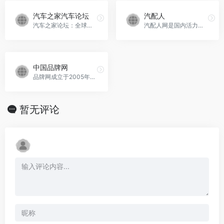
汽车之家汽车论坛
汽配人
汽车之家论坛：全球领先的汽车论坛，包含车系论坛、品牌论坛、地区论坛以及各种主题论坛等。交流提车作业、汽车维修保养、汽车装饰改装、自驾游，组织参与车友聚会，精彩尽...，汽车之家汽车论坛官网入口网址
汽配人网是国内活力十足的汽车及配件专业网站，提供东风、解放等品牌的供求信息、企业动态和行业资讯。
中国品牌网
品牌网成立于2005年，是中国领先的品牌大数据一站式服务平台，为用户提供查找和服务品牌的首选解决方案。
暂无评论