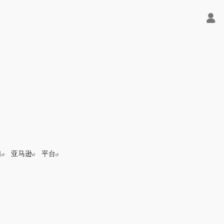
口
亚马逊
平台
字节Trae即可编程又可聊天