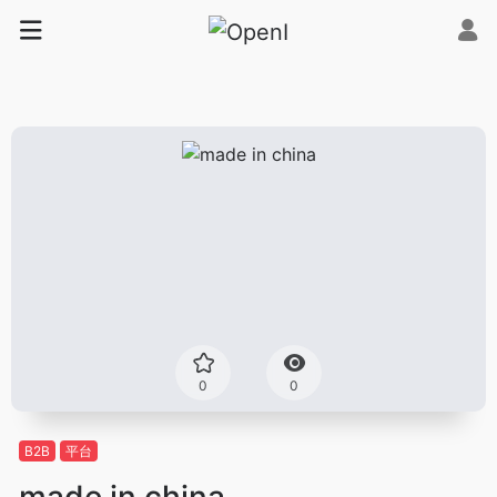
0
0
B2B
平台
made in china