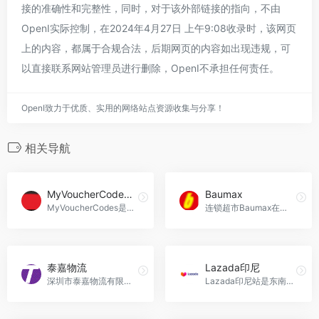
接的准确性和完整性，同时，对于该外部链接的指向，不由
OpenI实际控制，在2024年4月27日 上午9:08收录时，该网页
上的内容，都属于合规合法，后期网页的内容如出现违规，可
以直接联系网站管理员进行删除，OpenI不承担任何责任。
OpenI致力于优质、实用的网络站点资源收集与分享！
相关导航
MyVoucherCodes 英国
Baumax
MyVoucherCodes是英国最大的在线折扣和优惠平台之一。他们的使命是为用户在在线购物时提供省钱的机会。
连锁超市Baumax在捷克开设的分站
泰嘉物流
Lazada印尼
深圳市泰嘉物流有限公司，自 2009 年成立以来，汇聚了经验丰富的专业团队，总部设于深圳，分支机构遍布华东、华南和香港。其业务广泛覆盖电商平台小包处理、泰嘉云仓、全球专线小包、电商平台综合处理方案，以及 UPS 为主体的国际快递服务和 FBA 头程清关派送方案。同时，通过供应链生态体系，为品牌客户提供个性化定制解决方案。泰嘉物流致力于不断提升专业化能力，持续创新产品，确保服务质量，满足市场需求，以及行业发展，以更方便、更安全、更快捷的方式将包裹送达全球买家手中。
Lazada印尼站是东南亚地区最大的在线购物网站之一。