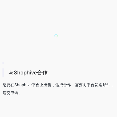
递交申请。
物流运输
平台会提供专业、快递的物流服务，商家无需自行负责物流问
题。
平台订单交付最后处理时间为下午 6 点前。
拉合尔地区
当天送货（可货到付款）
堡 – 拉瓦尔品德 拉合尔