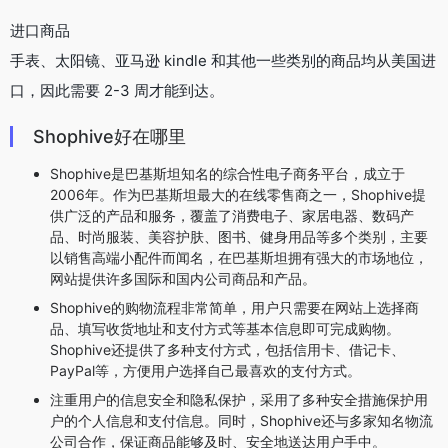
OpenI小编发现Shophive网站非常受用户欢迎，请访问
Shophive网址入口试用。
数据评估
Shophive浏览人数已经达到0，如你需要查询该站的相
关权重信息，可以点击"
5118数据
""
爱站数据
""
Chinaz数据
"进入；以目前的网站数据参考，建
议大家请以爱站数据为准，更多网站价值评估因素如：
Shophive的访问速度、搜索引擎收录以及索引量、用
户体验等；当然要评估一个站的价值，最主要还是需要
根据您自身的需求以及需要，一些确切的数据则需要找
Shophive的站长进行洽谈提供。如该站的IP、PV、跳
出率等！