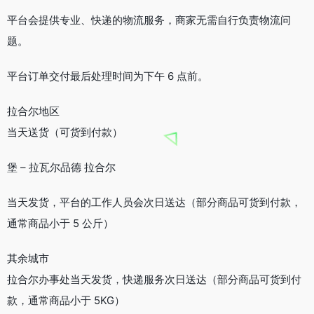
网站提供许多国际和国内公司商品和产品。
Shophive的购物流程非常简单，用户只需要在网站上选择商
品、填写收货地址和支付方式等基本信息即可完成购物。
Shophive还提供了多种支付方式，包括信用卡、借记卡、
PayPal等，方便用户选择自己最喜欢的支付方式。
注重用户的信息安全和隐私保护，采用了多种安全措施保护用
户的个人信息和支付信息。同时，Shophive还与多家知名物流
公司合作，保证商品能够及时、安全地送达用户手中。
，
Shophive拥有数千种商品，包括电子产品、家居用品、服装鞋
帽等各种品类，几乎可以满足用户的所有购物需求。无论是购
买日常用品还是礼品，Shophive都能提供丰富的选择，让用户
轻松找到自己需要的商品。
Shophive官网入口网址
https://www.shophive.com/