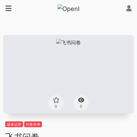
0
0
媒体运营
问卷表单
飞书问卷