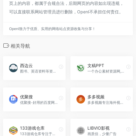
页上的内容，都属于合规合法，后期网页的内容如出现违规，
可以直接联系网站管理员进行删除，OpenI不承担任何责任。
OpenI致力于优质、实用的网络站点资源收集与分享！
相关导航
西边云
文稿PPT
图书、英语资料等资源搜索
一个办公素材资源网,提供各类高端PPT模板免费下载,PPT课件,PPT模板下载,幻灯片素材,PPT母版,PowerPoint,ppt免费下载更方便,就到【文稿PPT】素材网。
优聚搜
多多视频
优聚搜-好用的百度网盘搜索工具
多多视频专注海外视频社区，长期致力于为喜爱海外文化的用户提供美日韩泰剧集观看，资讯阅读、短视频观看和社区讨论的平台，通过字幕文化打通国内外“语言屏障” ，让国内的年轻人能更轻松便捷的了解海外文化生活。现有美剧，韩剧，泰剧，日剧，台剧，电影在线观看，离线缓存，一个app全部搞定。
133游戏仓库
LIBVIO影视
133游戏仓库专注于整合当下热门PC单机游戏、Switch游戏、PS4游戏等等,每日持续上新,稳定更新。找游戏,上133游戏仓库!
画质佳，少量广告