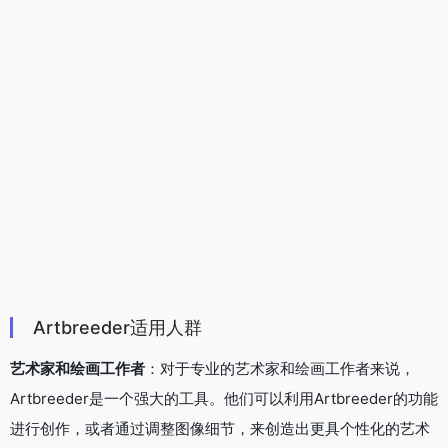
设计师和创意工作者
：设计师和创意工作者在创作过程中往往需
要寻找灵感和素材。Artbreeder的混搭功能使得他们可以将不同
的艺术作品、照片或图像进行融合，创造出崭新的、令人惊叹的
设计。
普通用户
：Artbreeder的适用人群并不仅限于专业人士。普通用
户也可以利用它生成有趣的图片，或者用于社交媒体分享，提升
个人表达和创造力。
Artbreeder定价
免费的
图片：无限图片、3 张图片上传和 5 张高分辨率下载
视频：600 个动画帧
开胃菜（8.99 美元）
图片：无需等待，图片数量不限，上传 80 张图片，下载 200 张