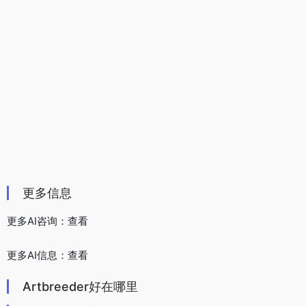
数据评估
Artbreeder浏览人数已经达到0，如你需要查询该站的
相关权重信息，可以点击"
5118数据
""
爱站数据
""
Chinaz数据
"进入；以目前的网站数据参考，建
议大家请以爱站数据为准，更多网站价值评估因素如：
Artbreeder的访问速度、搜索引擎收录以及索引量、用
户体验等；当然要评估一个站的价值，最主要还是需要
根据您自身的需求以及需要，一些确切的数据则需要找
Artbreeder的站长进行洽谈提供。如该站的IP、PV、
跳出率等！
特别声明