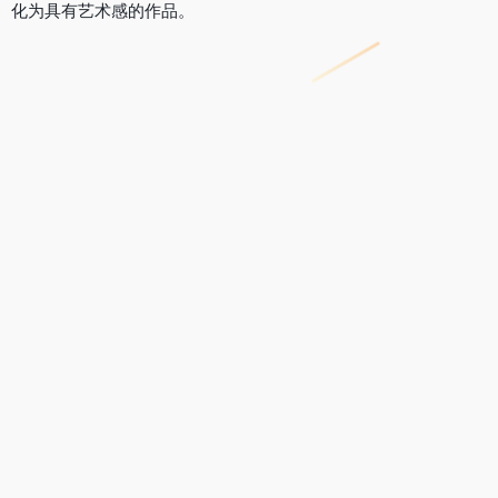
化为具有艺术感的作品。
2.面部特征编辑：类似于Artbreeder中改变面部特征的功能，该
功能允许用户通过AI技术调整图片中人物的面部特征，如眼睛大
小、鼻子形状、嘴唇厚度等，实现个性化的面部编辑。
3.智能抠图与合成：此功能可以自动识别图片中的主体，并将其
从背景中抠出，然后与其他图片进行合成。用户可以轻松地将不