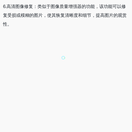
7.Community：这个功能可以让你浏览和搜索其他用户上传或者
生成的图片，你可以按照不同的类别、标签或者关键词进行筛
选，也可以按照最新、最热或者随机的顺序进行排序。你还可以
对你喜欢的图片进行点赞、收藏或者评论，也可以将它们下载到
本地或者分享到社交媒体上。可以帮助你发现更多有趣和优秀的
作品，也可以让你与其他用户进行交流和互动。