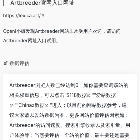
本站OpenI提供的Artbreeder都来源于网络，不保证外部链接
的准确性和完整性，同时，对于该外部链接的指向，不由
OpenI实际控制，在2024年4月27日 下午8:31收录时，该网页
上的内容，都属于合规合法，后期网页的内容如出现违规，可
以直接联系网站管理员进行删除，OpenI不承担任何责任。
OpenI致力于优质、实用的网络站点资源收集与分享！
相关导航
Baidu Comate
Marin Software
提升编码效率，释放“十倍”软件生产力。
一款全面的跨平台广告投放优化工具，使用AI技术，集中管理 Google、Facebook、Instagram 等广告平台，帮助实现广告效果最大化。
起飞页
Otter.ai
起飞页是苏州卡达网络科技有限公司的领先建站产品，秉承用户自主创造网站的理念，为用户提供安全、稳定、富有乐趣的自助建站系统。在起飞页，用户只需轻松进行打字传图和鼠标拖拽操作，即可在短时间内创建专业水准的网站。这一创新性的网页线性布局方案和傻瓜式图文编辑是全球首创的，可为用户节省高达 90% 的建站时间。
基于AI技术的会议记录和笔记工具，可免费体验