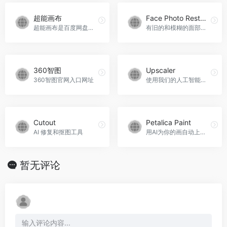
超能画布
Face Photo Restorer
超能画布是百度网盘荣誉出品的专注人像摄影的AI创意生成工具，致力于让每个人的图像创意都成真，是摄影师的降本增效神器超能画布官网入口网址
有旧的和模糊的面部照片吗？让我们的 AI 恢复它们，让这些记忆得以延续。100% 免费 – 立即恢复您的照片。
360智图
Upscaler
360智图官网入口网址
使用我们的人工智能工具将您的图像升级到2倍或4倍，而不会丢失任何纹理或细节。使用我们的超分辨率工具，为您的图像带来新的活力。
Cutout
Petalica Paint
AI 修复和抠图工具
用AI为你的画自动上色！
暂无评论