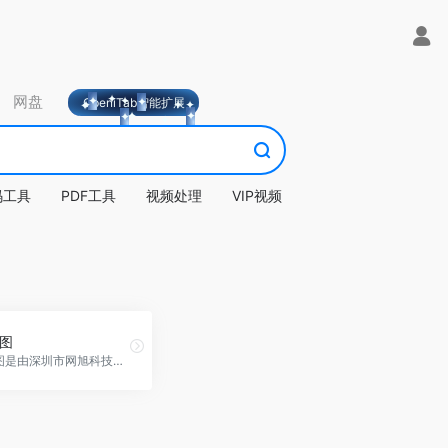
网盘
OpeniTab智能扩展
码工具
PDF工具
视频处理
VIP视频
图
爱莫脑图是由深圳市网旭科技有限公司专注开发的一款卓越思维导图软件。用户可以充分体验自由创意，通过支持自定义思维导图主题和多样模版选择，轻松打造个性化的思维导图。其独特之处在于能够为思维导图插入关系线，快速而清晰地勾勒各个主题之间的关系，使得头脑风暴、市场运营、教育学习、项目管理等多个领域的应用更加高效而便捷。