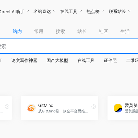
名站直达
在线工具
热点榜
联系站长
OpenI AI助手
站内
常用
搜索
站长
社区
生活
T
论文写作神器
国产大模型
在线工具
证件照
二维
GitMind
爱莫脑
是一个简单易用的在线思维导图工具，无需下载，方便快捷。
从GitMind是一款全平台思维导图软件，支持多种图形的在线制作和内容同步，提供丰富的模板供用户使用。