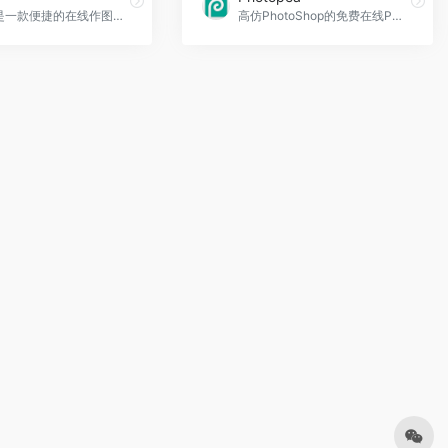
找图网是一款便捷的在线作图编辑器，提供了丰富的版权原创素材，包括海报设计、公众号模板、艺术字、PNG插画等，满足用户各种设计需求。其操作简单易懂，针对不同设计需求提供了合适的尺寸，即使是设计新手也能轻松完成图片设计。
高仿PhotoShop的免费在线PS工具,甚至可以解析Sketch设计稿