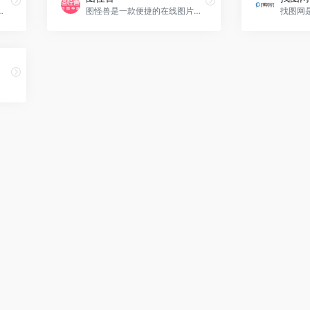
接在您的浏览器上用它修正，调整和美化您的图像。...，ps在线版官网入口网址
图怪兽是一款便捷的在线图片编辑服务平台，为用户提供丰富的图片模板元素，让他们通过简单的替换和修改文字即可完成个性化的图片设计。无论是企业管理、新媒体运营、HR行政，还是教师和个体经营者，图怪兽都能满足不同场景下的图片设计需求。