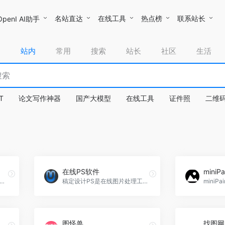
名站直达
在线工具
热点榜
联系站长
OpenI AI助手
站内
常用
搜索
站长
社区
生活
T
论文写作神器
国产大模型
在线工具
证件照
二维
在线PS软件
miniPa
像是一款国内专业图像处理软件，采用AI算法，易于上手，快速出图。
稿定设计PS是在线图片处理工具，免下载，随时随地修正美化图片。
图怪兽
找图网