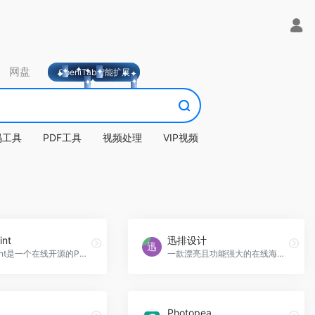
网盘
OpeniTab智能扩展
码工具
PDF工具
视频处理
VIP视频
int
迅排设计
miniPaint是一个在线开源的Photoshop替代品，无需下载或安装。
一款漂亮且功能强大的在线海报设计器，图片编辑器，仿稿定设计，迅排设计Poster-Design适用于海报生成、电商产品图、文章长图、视频/公众号封面等多种场景。迅排设计官网入口网址
Photopea