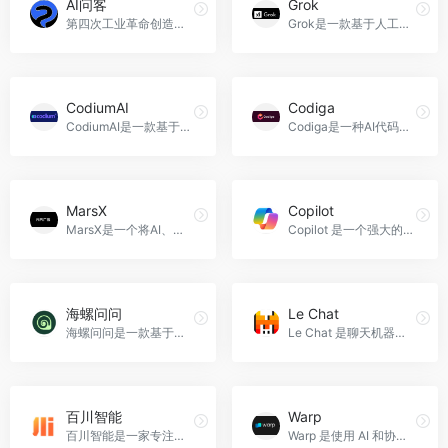
AI问客
Grok
第四次工业革命创造的新职业
Grok是一款基于人工智能的智能对话程序。
CodiumAI
Codiga
CodiumAI是一款基于人工智能技术的编程句子补全工具，它的主要功能是提供句子级别的代码补全、自动命名和代码翻译功能，帮助开发者快速准确地生成代码。
Codiga是一种AI代码实时分析、静态代码分析工具，适用于许多不同的平台、IDE 和其他程序。
MarsX
Copilot
MarsX是一个将AI、NoCode、Code和微应用结合在一起的开发工具
Copilot 是一个强大的 AI 工具，旨在通过智能化的方式帮助用户在编程、日常工作和生活管理等方面提高效率和创造力。
海螺问问
Le Chat
海螺问问是一款基于先进AI生成技术的对话式智能助理。它旨在通过简单的对话为用户提供写作灵感、快速获取信息以及生活帮助。
Le Chat 是聊天机器人或虚拟助手，提供某些特定的功能或服务。
百川智能
Warp
百川智能是一家专注于大模型的人工智能公司，致力于通过语言AI的突破，构建中国最优秀的大模型底座。
Warp 是使用 AI 和协作工具重新构想的终端，可提高生产力。