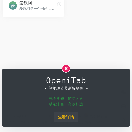
爱靓网
爱靓网是一个时尚女性网站，提供时尚资讯、实用的美容护肤、发型、潮流服装及瘦身美体等知识。
OpeniTab
- 智能浏览器新标签页 -
完全免费 · 简洁大方
功能丰富 · 高效舒适
Copyright © 2026
OpenI
粤ICP备19001258号
粤公网安备
查看详情
44011502001135号
深圳模速科技有限公司 版权所有
SiteMap