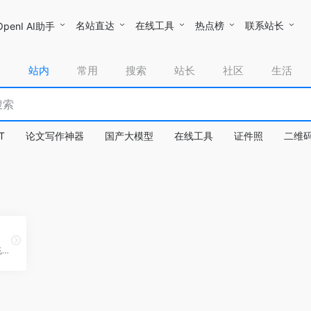
名站直达
在线工具
热点榜
联系站长
OpenI AI助手
站内
常用
搜索
站长
社区
生活
T
论文写作神器
国产大模型
在线工具
证件照
二维
飞常准（Variflight.com）是飞友科技旗下的全球领先航班数据服务平台，提供航班动态查询、延误预报和点评等专业功能，助力旅客获取实时航班信息。