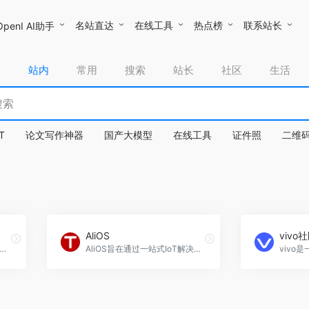
名站直达
在线工具
热点榜
联系站长
OpenI AI助手
站内
常用
搜索
站长
社区
生活
T
论文写作神器
国产大模型
在线工具
证件照
二维
AliOS
vivo
力于构建万物互联的智能世界，提供领先的ICT基础设施和智能终端。
AliOS旨在通过一站式IoT解决方案，实现智联网汽车、智能家居等终端的智能化，构建一体化的IoT生态系统。