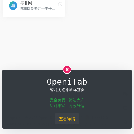
与非网
与非网是专注于电子及半导体产业的门户网站，提供市场动态、前沿技术资讯及定制化服务，助力厂商信息发布和电子工程师获取产业信息。
OpeniTab
- 智能浏览器新标签页 -
完全免费 · 简洁大方
功能丰富 · 高效舒适
Copyright © 2026
OpenI
粤ICP备19001258号
粤公网安备
查看详情
44011502001135号
深圳模速科技有限公司 版权所有
SiteMap