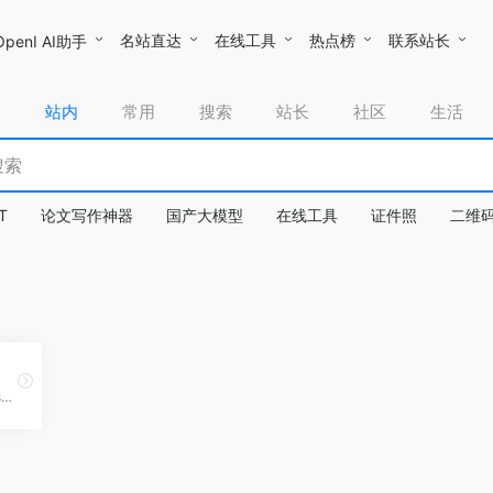
名站直达
在线工具
热点榜
联系站长
OpenI AI助手
站内
常用
搜索
站长
社区
生活
T
论文写作神器
国产大模型
在线工具
证件照
二维
中共山西省委组织部 - www.sxdygbjy.gov.cn - 山西组工网是由中共山西省委组织部主管、中共山西省委组织部党员教育中心主办。