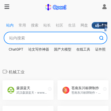
站内
常用
搜索
站长
社区
生活
网盘
OpeniTa
ChatGPT
论文写作神器
国产大模型
在线工具
证件照
机械工业
森源蓝天
苍南东川标牌制作
武汉森源蓝天 - www.whsylt.com - 武汉森源蓝天环境科技工程有限公司是具有技术研发、设计、成套设备制造、工程施工、调试运行、运维管理等综合能力的环保服务提供商。同时公司生产销售各类除尘器设备、脱硫、脱硝、脱汞、气力输灰系统、
苍南东川标牌制作 - www.wzdcbp.com - 本公司专业从事门牌、铭牌、标牌制作、微章定制以及各种金属类标牌、广告字牌制作生产和加工。我们拥有先进的生产、检测设备，专业的制作技术，严格的质量监控，为您提供完善的售前售后服务，素以交