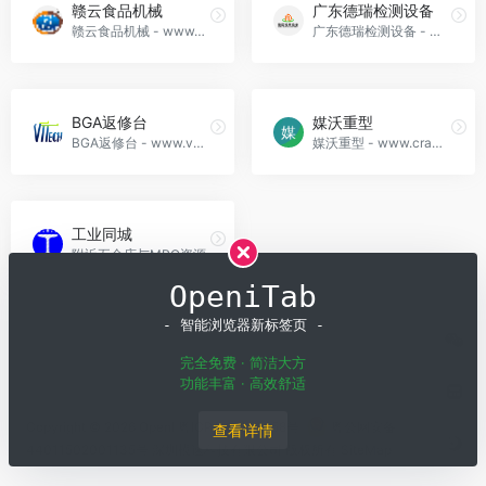
赣云食品机械
广东德瑞检测设备
赣云食品机械 - www.gyspjx.com - 江西赣云食品机械有限公司，主要从事肉类、果蔬、米面三大类食品机械生产及销售公司，所产设备遍布全国各地及东南亚、南美洲、澳大利亚、美国、加拿大、乌拉圭等国家和地区。旗下赣州市赣云食品机械厂专
广东德瑞检测设备 - www.deruitest.cn - 广东德瑞检测设备有限公司专注节能类可靠性环境试验箱生产厂家，工厂位于东莞，产品有节能恒温恒湿试验箱,高低温交变实验箱,快速温变测试箱,冷热冲击试验箱,步入式湿热试验室,节能恒温恒湿
BGA返修台
媒沃重型
BGA返修台 - www.vttbga.com - 进口BGA返修台品牌厂家，专注提供高精度BGA返修台、服务器BGA返修、PCB主板返修、平板电脑BGA返修、智能终端BGA返修等，器件返修有POP、PTH、CHIP0201/01005、屏
媒沃重型 - www.crane18.com - 媒沃重型是一家起重行业的专业团队，致力于为客服提供咨询、购买、售后的一站式服务，服务范围：起重机,电动葫芦,龙门吊,行车,行吊,天车,单梁起重机,双梁起重机,旋臂起重机,悬挂起重机,桥式起重
工业同城
附近五金店与MRO资源
OpeniTab
- 智能浏览器新标签页 -
完全免费 · 简洁大方
功能丰富 · 高效舒适
Copyright © 2026
OpenI
粤ICP备19001258号
粤公网安备
查看详情
44011502001135号
深圳模速科技有限公司 版权所有
SiteMap