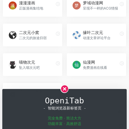
漫漫漫画
梦域动漫网
正版漫画集结地
呈现不一样的ACG情报
二次元小窝
缘叶二次元
二次元的旅途归宿
动漫文章评论平台
喵物次元
仙漫网
坠入喵次元吧
免费漫画在线看
苹果产品参数中心
Apple产品信息
OpeniTab
- 智能浏览器新标签页 -
完全免费 · 简洁大方
功能丰富 · 高效舒适