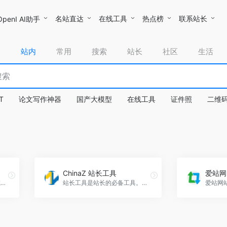
名站直达
在线工具
热点榜
联系站长
OpenI AI助手
站内
常用
搜索
站长
社区
生活
T
论文写作神器
国产大模型
在线工具
证件照
二维
ChinaZ 站长工具
爱站网
5118通过对排名各类大数据挖掘,提供关键词挖掘,行业词库,站群权重监控,关键词排名监控,指数词,流量词挖掘工具等排名工作人员必备百度站长工具平台
站长工具是站长的必备工具。经常上站长工具可以了解SEO数据变化。还可以检测网站死链接、蜘蛛访问、HTML格式检测、网站速度测试、友情链接检查、网站域名IP查询、PR、权重查询、alexa、whois查询等等。